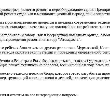
доверфь», является ремонт и переоборудование судов. Предпр
 ремонт судов как в межнавигационный период, так и операти
ь производственные процессы и внедрять современные техноло
оких стандартов качества, учитывающей все потребности заказч
на территории завода, так и посредствам выездных бригад. Моб
ля проведения ремонта на заводе "Атомфлота".
 в рейсы к Заказчикам из других регионов – Мурманской, Кали
з вывода судов из эксплуатации и проведения оперативного ремо
ечного Регистра и Российского морского регистра судоходства
ющие решать технические вопросы, возникающие в ходе ремонта
оектно-технологическим бюро, которое готово разработать про
неразрушающий контроль швов и деталей, техническую диагност
ремя и ответим на все интересующие вопросы.