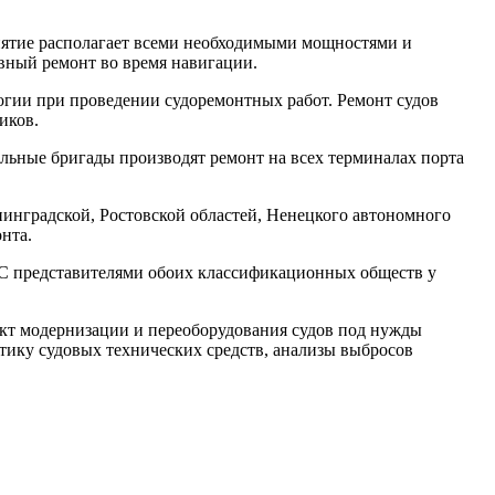
иятие располагает всеми необходимыми мощностями и
вный ремонт во время навигации.
гии при проведении судоремонтных работ. Ремонт судов
иков.
ильные бригады производят ремонт на всех терминалах порта
нинградской, Ростовской областей, Ненецкого автономного
нта.
. С представителями обоих классификационных обществ у
.
ект модернизации и переоборудования судов под нужды
ику судовых технических средств, анализы выбросов