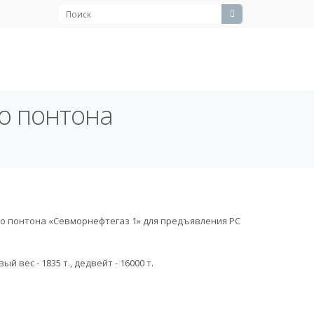
о понтона
 понтона «Севморнефтегаз 1» для предъявления РС
й вес - 1835 т., дедвейт - 16000 т.