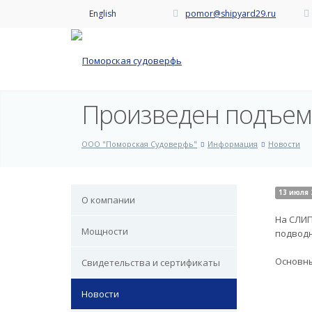
English
pomor@shipyard29.ru
Произведен подъем
ООО "Поморская Судоверфь"
Информация
Новости
13 июля 
О компании
На СЛИП
Мощности
подводн
Основные
Свидетельства и сертификаты
Новости