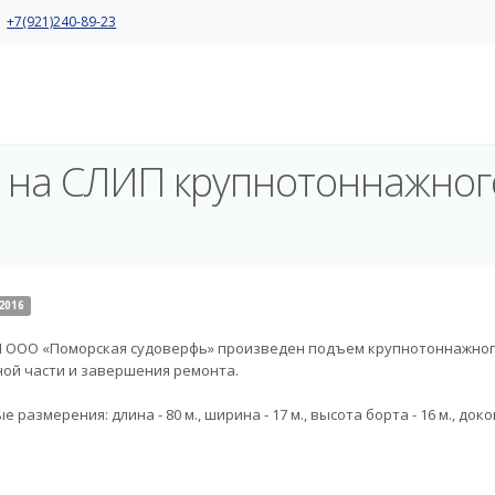
+7(921)240-89-23
 на СЛИП крупнотоннажног
2016
 ООО «Поморская судоверфь» произведен подъем крупнотоннажного
ой части и завершения ремонта.
 размерения: длина - 80 м., ширина - 17 м., высота борта - 16 м., доковы